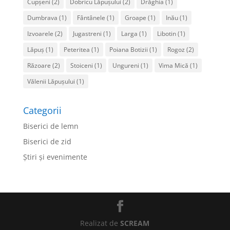
Cupșeni
(2)
Dobricu Lăpușului
(2)
Drăghia
(1)
Dumbrava
(1)
Fântânele
(1)
Groape
(1)
Inău
(1)
Izvoarele
(2)
Jugastreni
(1)
Larga
(1)
Libotin
(1)
Lăpuș
(1)
Peteritea
(1)
Poiana Botizii
(1)
Rogoz
(2)
Răzoare
(2)
Stoiceni
(1)
Ungureni
(1)
Vima Mică
(1)
Vălenii Lăpușului
(1)
Categorii
Biserici de lemn
Biserici de zid
Ştiri şi evenimente
Realizat de
SCREAM