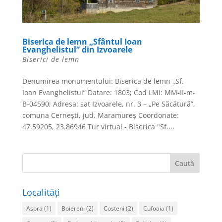
Biserica de lemn „Sfântul Ioan
Evanghelistul” din Izvoarele
Biserici de lemn
Denumirea monumentului: Biserica de lemn „Sf.
Ioan Evanghelistul” Datare: 1803; Cod LMI: MM-II-m-
B-04590; Adresa: sat Izvoarele, nr. 3 – „Pe Săcătură”,
comuna Cerneşti, jud. Maramureş Coordonate:
47.59205, 23.86946 Tur virtual - Biserica "Sf....
Localități
Aspra
(1)
Boiereni
(2)
Costeni
(2)
Cufoaia
(1)