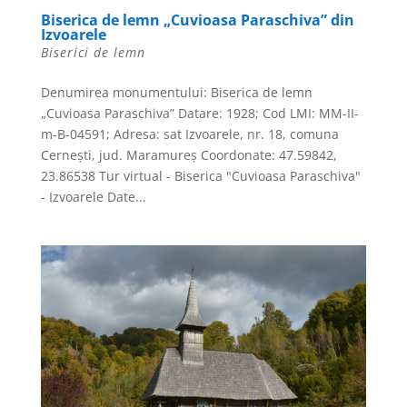
Biserica de lemn „Cuvioasa Paraschiva” din
Izvoarele
Biserici de lemn
Denumirea monumentului: Biserica de lemn
„Cuvioasa Paraschiva” Datare: 1928; Cod LMI: MM-II-
m-B-04591; Adresa: sat Izvoarele, nr. 18, comuna
Cerneşti, jud. Maramureş Coordonate: 47.59842,
23.86538 Tur virtual - Biserica "Cuvioasa Paraschiva"
- Izvoarele Date...