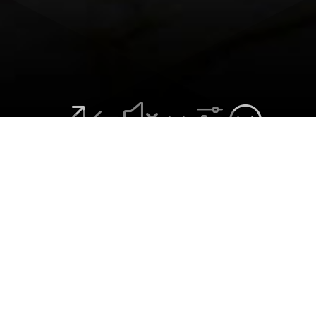
&#x3f;
Proiect realizat de